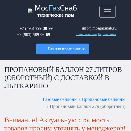
Мос
Газ
Снаб
технические газы
info@mosgazsnab.ru
+7 (495)
799-38-99
+7 (903)
589-06-69
Напишите нам
Перезвонить
Газ для предприятия
ПРОПАНОВЫЙ БАЛЛОН 27 ЛИТРОВ
(ОБОРОТНЫЙ) С ДОСТАВКОЙ В
ЛЫТКАРИНО
Газовые баллоны
Пропановые баллоны
Пропановый баллон 27л (оборотный)
Внимание! Актуальную стоимость
товаров просим уточнять у менеджеров!