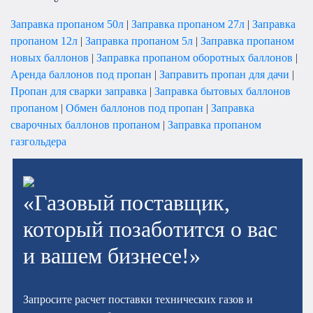
Заправка пропаном 50л
|
Заправка пропаном 27л
|
Заправка
пропаном 12л
|
Заправка пропаном 5л
|
Заправка пропаном
новых баллонов
|
Заправка пропаном оборотных баллонов
|
Аренда баллонов под пропан
|
Заправить пропан для дачи
|
Пропан для сварки заправка
|
Заправка бытовых баллонов
пропаном
|
Обмен баллонов под пропан
|
Заправка
сварочных баллонов пропаном
|
Заправка пропаном
газгольдера
«Газовый поставщик,
который позаботится о вас
и вашем бизнесе!»
Запросите расчет поставки технических газов и